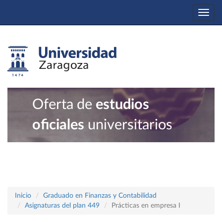
Togg
navi
Oferta de
estudios
oficiales
universitarios
Inicio
Graduado en Finanzas y Contabilidad
Asignaturas del plan 449
Prácticas en empresa I