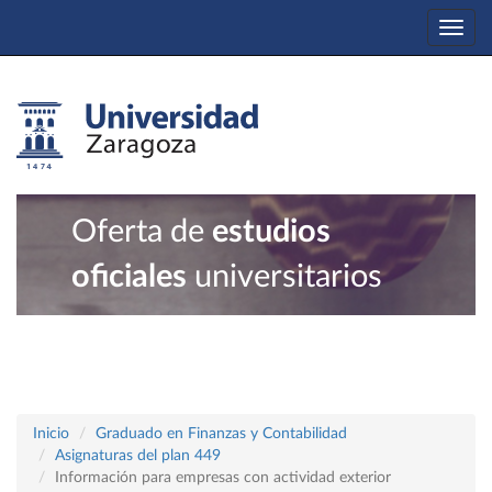
Togg
navi
Oferta de
estudios
oficiales
universitarios
Inicio
Graduado en Finanzas y Contabilidad
Asignaturas del plan 449
Información para empresas con actividad exterior