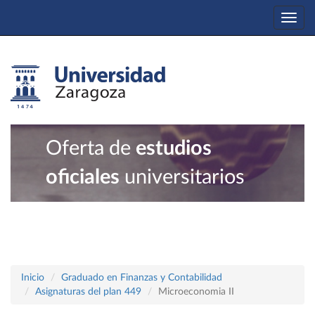
Togg
navi
Oferta de
estudios
oficiales
universitarios
Inicio
Graduado en Finanzas y Contabilidad
Asignaturas del plan 449
Microeconomia II