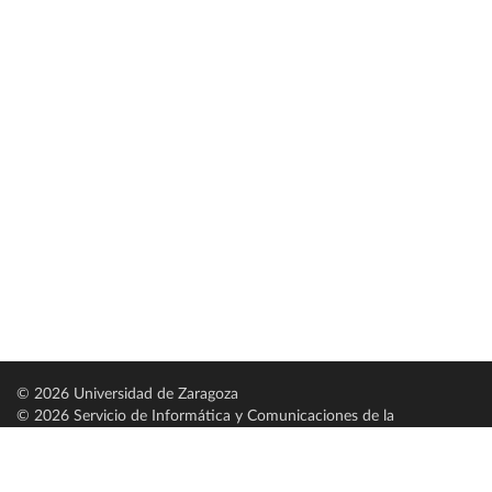
© 2026 Universidad de Zaragoza
© 2026 Servicio de Informática y Comunicaciones de la
Universidad de Zaragoza (
SICUZ
)
Universidad de Zaragoza
C/ Pedro Cerbuna, 12