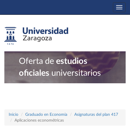
Togg
navi
Oferta de
estudios
oficiales
universitarios
Inicio
Graduado en Economía
Asignaturas del plan 417
Aplicaciones econométricas