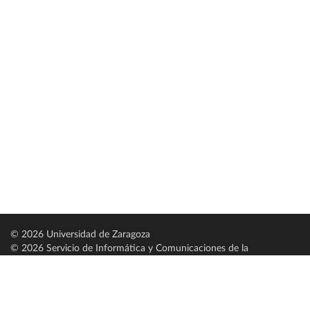
© 2026 Universidad de Zaragoza
© 2026 Servicio de Informática y Comunicaciones de la
Universidad de Zaragoza (
SICUZ
)
Universidad de Zaragoza
C/ Pedro Cerbuna, 12
ES-50009 Zaragoza