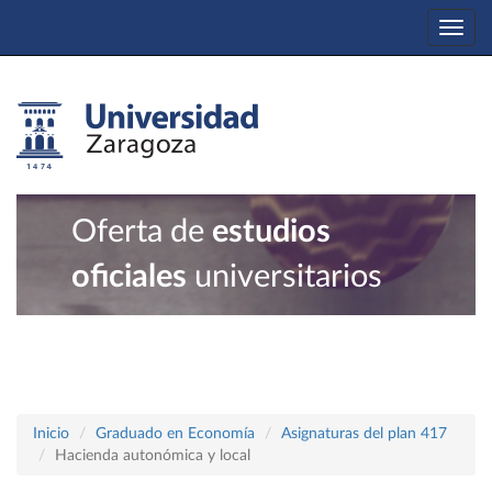
Togg
navi
Oferta de
estudios
oficiales
universitarios
Inicio
Graduado en Economía
Asignaturas del plan 417
Hacienda autonómica y local