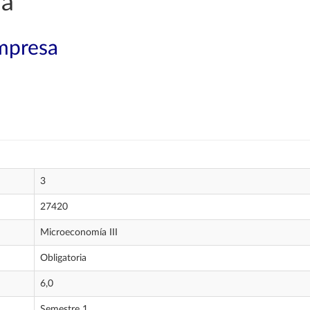
ía
mpresa
3
27420
Microeconomía III
Obligatoria
6,0
Semestre 1