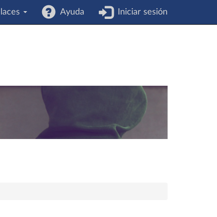
laces
Ayuda
Iniciar sesión