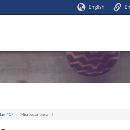
English
En
plan 417
Microeconomía III