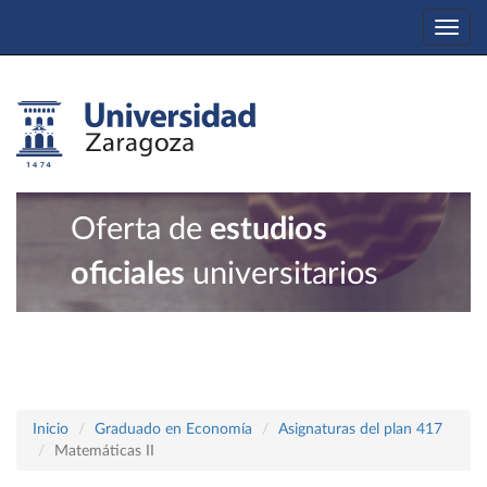
Togg
navi
Oferta de
estudios
oficiales
universitarios
Inicio
Graduado en Economía
Asignaturas del plan 417
Matemáticas II