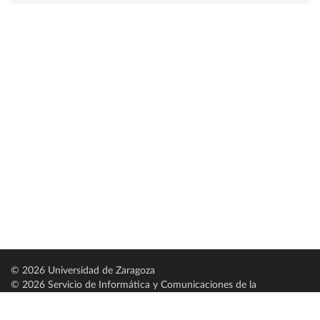
© 2026 Universidad de Zaragoza
© 2026 Servicio de Informática y Comunicaciones de la
Universidad de Zaragoza (
SICUZ
)
Universidad de Zaragoza