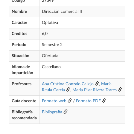
Código
27349
Nombre
Dirección comercial II
Carácter
Optativa
Créditos
6,0
Periodo
Semestre 2
Situación
Ofertada
Idioma de
Castellano
impartición
Profesores
Ana Cristina Gonzalo Callejo
,
María
Reula García
,
María Pilar Rivera Torres
Guía docente
Formato web
/
Formato PDF
Bibliografía
Bibliografía
recomendada