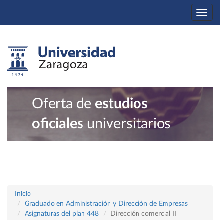
Togg
navi
Oferta de
estudios
oficiales
universitarios
Inicio
Graduado en Administración y Dirección de Empresas
Asignaturas del plan 448
Dirección comercial II