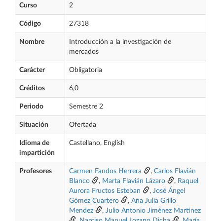
Curso
2
Código
27318
Nombre
Introducción a la investigación de
mercados
Carácter
Obligatoria
Créditos
6,0
Periodo
Semestre 2
Situación
Ofertada
Idioma de
Castellano, English
impartición
Profesores
Carmen Fandos Herrera
,
Carlos Flavián
Blanco
,
Marta Flavián Lázaro
,
Raquel
Aurora Fructos Esteban
,
José Ángel
Gómez Cuartero
,
Ana Julia Grillo
Mendez
,
Julio Antonio Jiménez Martínez
,
Narciso Manuel Lozano Dicha
,
María