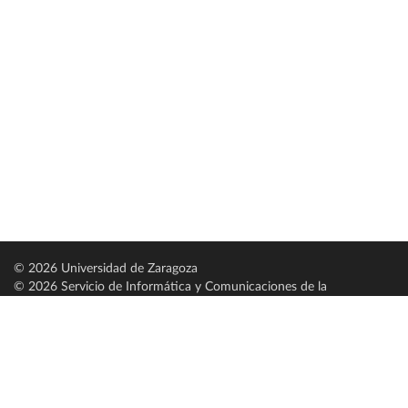
© 2026 Universidad de Zaragoza
© 2026 Servicio de Informática y Comunicaciones de la
Universidad de Zaragoza (
SICUZ
)
Universidad de Zaragoza
C/ Pedro Cerbuna, 12
ES-50009 Zaragoza
España / Spain
Tel: +34 976761000