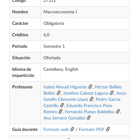
Código
27312
Nombre
Macroeconomía I
Carácter
Obligatoria
Créditos
6,0
Periodo
Semestre 1
Situación
Ofertada
Idioma de
Castellano, English
impartición
Profesores
Isabel Almudí Higueras
,
Héctor Bellido
Bellón
,
Josefina Cabeza Laguna
,
Jesús
Serafín Clemente López
,
Pedro García
Castrillo
,
Eduardo Francisco Pozo
Remiro
,
Fernando Pueyo Baldellou
,
Ana Serrano González
Guía docente
Formato web
/
Formato PDF