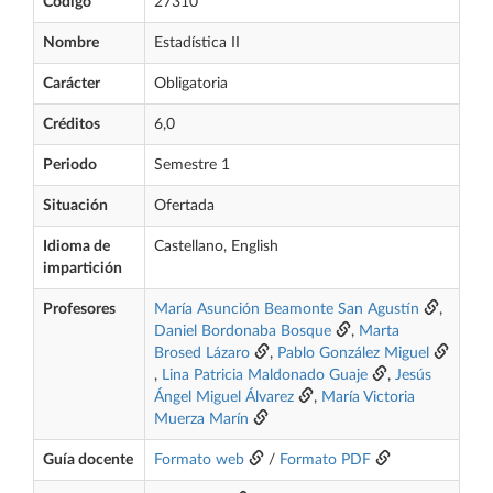
Código
27310
Nombre
Estadística II
Carácter
Obligatoria
Créditos
6,0
Periodo
Semestre 1
Situación
Ofertada
Idioma de
Castellano, English
impartición
Profesores
María Asunción Beamonte San Agustín
,
Daniel Bordonaba Bosque
,
Marta
Brosed Lázaro
,
Pablo González Miguel
,
Lina Patricia Maldonado Guaje
,
Jesús
Ángel Miguel Álvarez
,
María Victoria
Muerza Marín
Guía docente
Formato web
/
Formato PDF