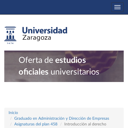
Togg
navi
Oferta de
estudios
oficiales
universitarios
Inicio
Graduado en Administración y Dirección de Empresas
Asignaturas del plan 458
Introducción al derecho