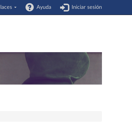
laces
Ayuda
Iniciar sesión