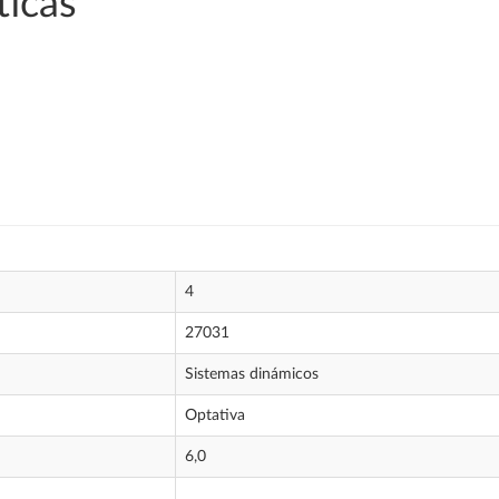
icas
4
27031
Sistemas dinámicos
Optativa
6,0