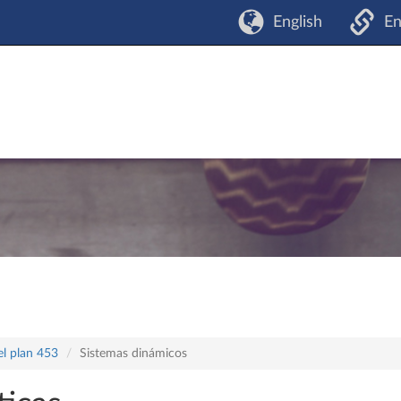
English
En
el plan 453
Sistemas dinámicos