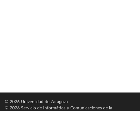
© 2026 Universidad de Zaragoza
© 2026 Servicio de Informática y Comunicaciones de la
Universidad de Zaragoza (
SICUZ
)
Universidad de Zaragoza
C/ Pedro Cerbuna, 12
ES-50009 Zaragoza
España / Spain