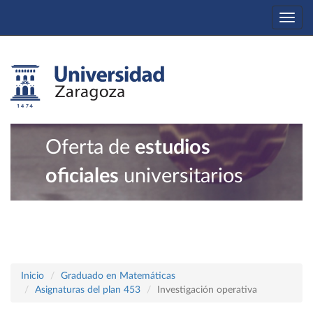
Togg
navi
Oferta de
estudios
oficiales
universitarios
Inicio
Graduado en Matemáticas
Asignaturas del plan 453
Investigación operativa