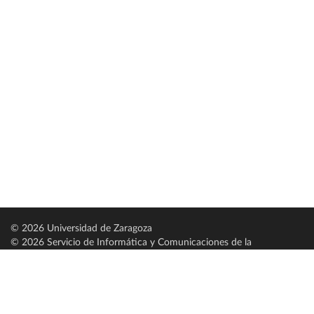
© 2026 Universidad de Zaragoza
© 2026 Servicio de Informática y Comunicaciones de la
Universidad de Zaragoza (
SICUZ
)
Universidad de Zaragoza
C/ Pedro Cerbuna, 12
ES-50009 Zaragoza
España / Spain