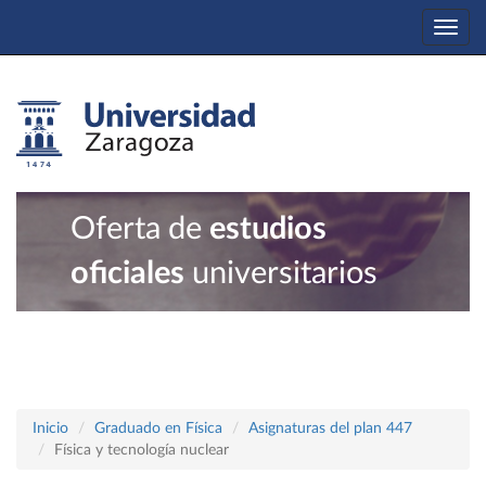
Togg
navi
Oferta de
estudios
oficiales
universitarios
Inicio
Graduado en Física
Asignaturas del plan 447
Física y tecnología nuclear