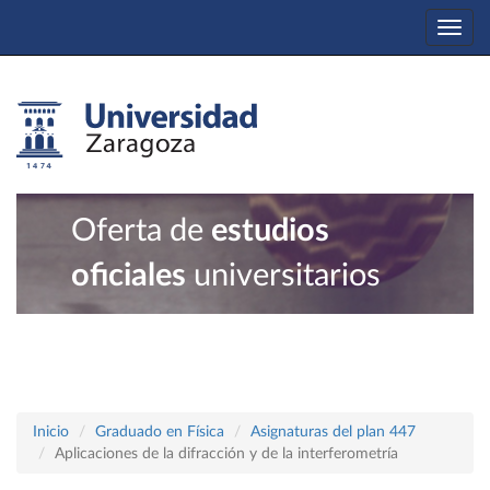
Togg
navi
Oferta de
estudios
oficiales
universitarios
Inicio
Graduado en Física
Asignaturas del plan 447
Aplicaciones de la difracción y de la interferometría