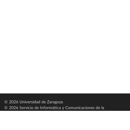
© 2026 Universidad de Zaragoza
© 2026 Servicio de Informática y Comunicaciones de la
Universidad de Zaragoza (
SICUZ
)
Universidad de Zaragoza
C/ Pedro Cerbuna, 12