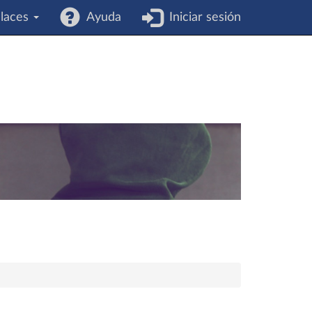
laces
Ayuda
Iniciar sesión