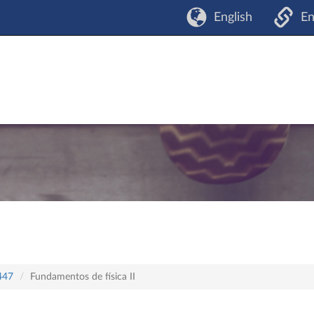
English
En
 447
Fundamentos de física II