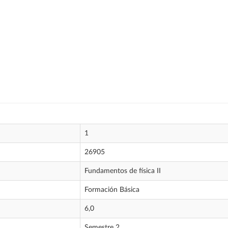
1
26905
Fundamentos de física II
Formación Básica
6,0
Semestre 2