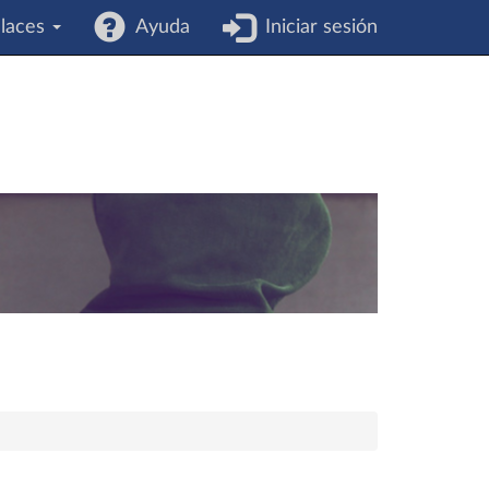
laces
Ayuda
Iniciar sesión