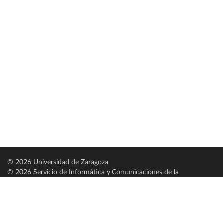
© 2026 Universidad de Zaragoza
© 2026 Servicio de Informática y Comunicaciones de la
Universidad de Zaragoza (
SICUZ
)
Universidad de Zaragoza
C/ Pedro Cerbuna, 12
ES-50009 Zaragoza
España / Spain