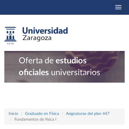
Togg
navi
Oferta de
estudios
oficiales
universitarios
Inicio
Graduado en Física
Asignaturas del plan 447
Fundamentos de física I