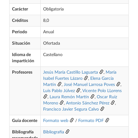
Carácter
Obligatoria
Créditos
8,0
Periodo
Anual
Situación
Ofertada
Idioma de
Castellano
impartición
Profesores
Jesús María Castillo Laguarta
,
María
Isabel Fuertes Lázaro
,
Elena García
Martín
,
José Manuel Larrosa Poves
,
Luis Pablo Júlvez
,
Vicente Polo LLorens
,
Laura Remón Martín
,
Oscar Ruiz
Moreno
,
Antonio Sánchez Pérez
,
Francisco Javier Segura Calvo
Guía docente
Formato web
/
Formato PDF
Bibliografía
Bibliografía