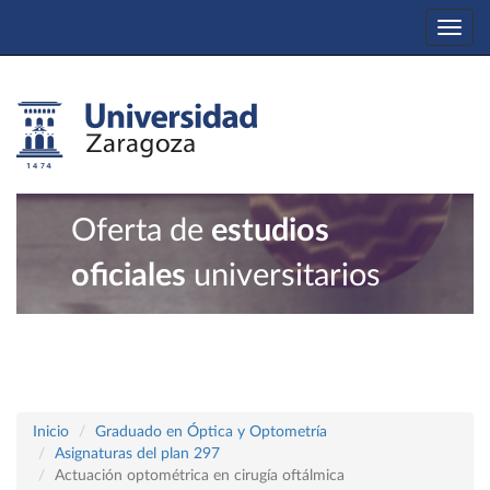
Togg
navi
Oferta de
estudios
oficiales
universitarios
Inicio
Graduado en Óptica y Optometría
Asignaturas del plan 297
Actuación optométrica en cirugía oftálmica