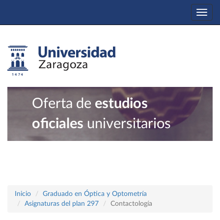
Togg
navi
Oferta de
estudios
oficiales
universitarios
Inicio
Graduado en Óptica y Optometría
Asignaturas del plan 297
Contactología