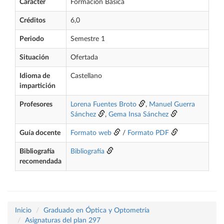
Carácter
Formación Básica
Créditos
6,0
Periodo
Semestre 1
Situación
Ofertada
Idioma de
Castellano
impartición
Profesores
Lorena Fuentes Broto
,
Manuel Guerra
Sánchez
,
Gema Insa Sánchez
Guía docente
Formato web
/
Formato PDF
Bibliografía
Bibliografía
recomendada
Inicio
Graduado en Óptica y Optometría
Asignaturas del plan 297