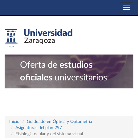
Togg
navi
Oferta de
estudios
oficiales
universitarios
Inicio
Graduado en Óptica y Optometría
Asignaturas del plan 297
Fisiología ocular y del sistema visual