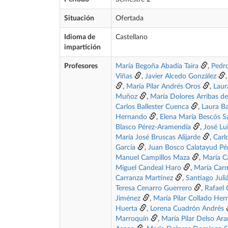
Situación
Ofertada
Idioma de
Castellano
impartición
Profesores
María Begoña Abadía Taira
,
Pedr
Viñas
,
Javier Alcedo González
,
María Pilar Andrés Oros
,
Laur
Muñoz
,
María Dolores Arribas d
Carlos Ballester Cuenca
,
Laura B
Hernando
,
Elena María Bescós S
Blasco Pérez-Aramendía
,
José Lu
María José Bruscas Alijarde
,
Carl
García
,
Juan Bosco Calatayud Pé
Manuel Campillos Maza
,
María C
Miguel Candeal Haro
,
María Car
Carranza Martínez
,
Santiago Juli
Teresa Cenarro Guerrero
,
Rafael 
Jiménez
,
María Pilar Collado He
Huerta
,
Lorena Cuadrón Andrés
Marroquín
,
María Pilar Delso Ar