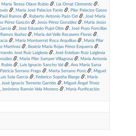
,
María Teresa Olave Rubio
,
Lía Ornat Clemente
,
rbués
,
María José Palacios Fanlo
,
Pilar Palacios Gasos
r Paúl Ramos
,
Roberto Antonio Pazo Cid
,
José María
o Pérez Gascón
,
Jesús Pérez González
,
María Jesús
García
,
José Eduardo Pujol Obis
,
José Puzo Foncillas
 Ramos Ibañez
,
María del Valle Recasens Flores
,
acia
,
María Montserrat Roca Arquillue
,
María Pilar
ez Martínez
,
Beatriz María Rojas Pérez-Ezquerra
,
rnando José Ruiz Laiglesia
,
José Esteban Ruiz Laiglesia
onzález
,
María Pilar Samper Villagrasa
,
María Antonia
o Rubio
,
Luis Ignacio Sancho Val
,
Ana María Sarsa
Patricia Serrano Frago
,
Marta Serrano Ponz
,
Miguel
Luis Sola García
,
Federico Sopeña Biarge
,
María
,
José Ignacio Torrente Garrido
,
Miguel Ángel Trivez
,
Jerónimo Ramón Vela Moreno
,
María Purificación