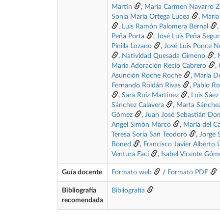
Martín
,
María Carmen Navarro Z
Sonia María Ortega Lucea
,
María 
,
Luis Ramón Palomera Bernal
Peña Porta
,
José Luis Peña Segur
Pinilla Lozano
,
José Luis Ponce No
,
Natividad Quesada Gimeno
,
María Adoración Recio Cabrero
,
Asunción Roche Roche
,
María D
Fernando Roldán Rivas
,
Pablo R
,
Sara Ruiz Martínez
,
Luis Sáe
Sánchez Calavera
,
Marta Sánchez
Gómez
,
Juan José Sebastián Do
Angel Simón Marco
,
María del 
Teresa Soria San Teodoro
,
Jorge 
Boned
,
Francisco Javier Alberto 
Ventura Faci
,
Isabel Vicente Góm
Guía docente
Formato web
/
Formato PDF
Bibliografía
Bibliografía
recomendada