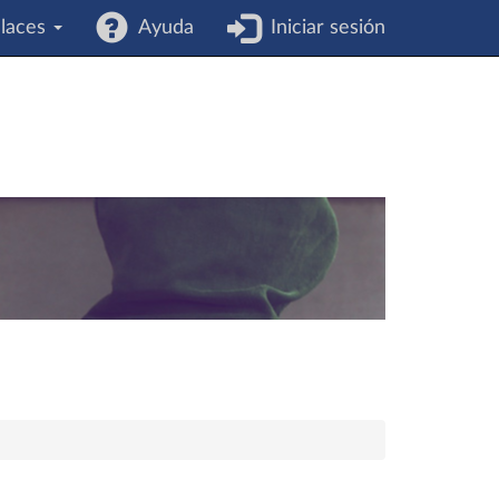
laces
Ayuda
Iniciar sesión