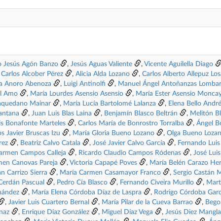
o Jesús Agón Banzo
,
Jesús Aguas Valiente
,
Vicente Aguilella Diago
,
Carlos Alcober Pérez
,
Alicia Alda Lozano
,
Carlos Alberto Allepuz Los
a Anoro Abenoza
,
Luigi Antinolfi
,
Manuel Ángel Antoñanzas Lombar
el Amo
,
María Lourdes Asensio Asensio
,
María Ester Asensio Monca
aquedano Mainar
,
María Lucía Bartolomé Lalanza
,
Elena Bello Andr
antana
,
Juan Luis Blas Laina
,
Benjamín Blasco Beltrán
,
Melitón Bl
is Bonafonte Marteles
,
Carlos María de Bonrostro Torralba
,
Ángel B
os Javier Bruscas Izu
,
María Gloria Bueno Lozano
,
Olga Bueno Loza
rez
,
Beatriz Calvo Catala
,
José Javier Calvo García
,
Fernando Luis
armen Campos Calleja
,
Ricardo Claudio Campos Ródenas
,
José Lui
men Canovas Pareja
,
Victoria Capapé Poves
,
María Belén Carazo He
án Carrizo Sierra
,
María Carmen Casamayor Franco
,
Sergio Castán 
Cerdán Pascual
,
Pedro Cía Blasco
,
Fernando Civeira Murillo
,
Mart
rnández
,
María Elena Córdoba Díaz de Laspra
,
Rodrigo Córdoba Garc
,
Javier Luis Cuartero Bernal
,
María Pilar de la Cueva Barrao
,
Bego
anaz
,
Enrique Díaz González
,
Miguel Díaz Vega
,
Jesús Diez Mangl