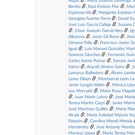
Aspas
,
Maria Dolores Domingo 
Benito
,
Raúl Embún Flor
,
Marí
Espinosa Val
,
Margarita Esteban 
Georgina Fuertes Ferre
,
David Fu
José Luis García Calleja
,
Susana 
,
César Joaquín García Vera
,
Ig
Albarova
,
Jesús Gil Bona
,
Jesú
Gimeno Feliu
,
Francisco Javier 
Igual
,
Luis Manuel González Mart
Güemes Sánchez
,
Fernando Guir
Carlos Isanta Pomar
,
Sarune Jan
Sáenz
,
Araceli Jimeno Sainz
,
J
Lamarca Ballestero
,
Álvaro Lambe
Lasso Olayo
,
Montserrat León La
Javier Longás Valién
,
Mónica Lóp
Lou Mercadé
,
María Rosa Magall
,
Juan Marín Lahoz
,
José María
Teresa Martín Carpi
,
Javier Martí
José Martínez Guillén
,
María Pila
Alcalá
,
María Soledad Matute Na
Palazón
,
Carolina Mendi Metola
Hernández
,
José Antonio Monti
Moreno López
,
María Teresa Mor