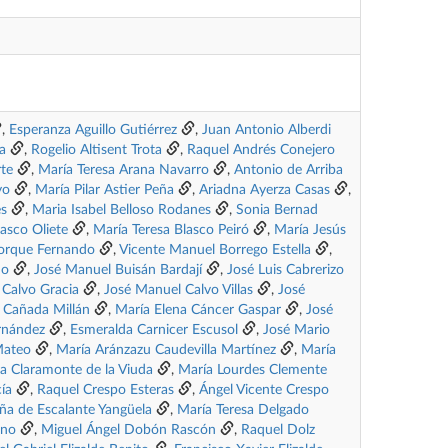
,
Esperanza Aguillo Gutiérrez
,
Juan Antonio Alberdi
a
,
Rogelio Altisent Trota
,
Raquel Andrés Conejero
te
,
María Teresa Arana Navarro
,
Antonio de Arriba
yo
,
María Pilar Astier Peña
,
Ariadna Ayerza Casas
,
és
,
Maria Isabel Belloso Rodanes
,
Sonia Bernad
asco Oliete
,
María Teresa Blasco Peiró
,
María Jesús
orque Fernando
,
Vicente Manuel Borrego Estella
,
no
,
José Manuel Buisán Bardají
,
José Luis Cabrerizo
 Calvo Gracia
,
José Manuel Calvo Villas
,
José
s Cañada Millán
,
María Elena Cáncer Gaspar
,
José
rnández
,
Esmeralda Carnicer Escusol
,
José Mario
Mateo
,
María Aránzazu Caudevilla Martínez
,
María
a Claramonte de la Viuda
,
María Lourdes Clemente
ía
,
Raquel Crespo Esteras
,
Ángel Vicente Crespo
ña de Escalante Yangüela
,
María Teresa Delgado
ano
,
Miguel Ángel Dobón Rascón
,
Raquel Dolz