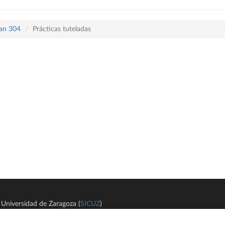
lan 304
Prácticas tuteladas
Universidad de Zaragoza (
SICUZ
)