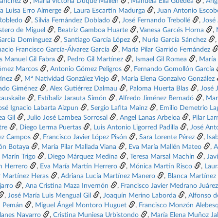
Sanchez
,
Maria Victoria Duque Mallén
,
Manuela Elia Guedea
,
Ánge
a Luisa Erro Almerge
,
Laura Escartín Madurga
,
Juan Antonio Escob
Robledo
,
Silvia Fernández Doblado
,
José Fernando Trebollé
,
José
stero de Miguel
,
Beatriz Gamboa Huarte
,
Vanesa Garcés Horna
,
García Domínguez
,
Santiago García López
,
Nuria García Sánchez
nacio Francisco García-Álvarez García
,
María Pilar Garrido Fernández
s Manuel Gil Fabra
,
Pedro Gil Martínez
,
Ismael Gil Romea
,
María 
Gómez Marcos
,
Antonio Gómez Peligros
,
Fernando Gomollón García
ínez
,
Mª Natividad González Viejo
,
María Elena Gonzalvo González
ado Giménez
,
Alex Gutiérrez Dalmau
,
Paloma Huerta Blas
,
José 
kauskaite
,
Estíbaliz Jarauta Simón
,
Alfredo Jiménez Bernadó
,
Mar
osé Ignacio Labarta Aizpun
,
Sergio Lafita Mainz
,
Emilio Demetrio La
a Gil
,
Julio José Lambea Sorrosal
,
Angel Lanas Arbeloa
,
Pilar Lar
tre
,
Diego Lerma Puertas
,
Luis Antonio Ligorred Padilla
,
José Anto
ez Campos
,
Francisco Javier López Pisón
,
Sara Lorente Pérez
,
Isa
ón Botaya
,
María Pilar Mallada Viana
,
Eva María Mallén Mateo
,
A
 Marín Trigo
,
Diego Márquez Medina
,
Teresa Marsal Machín
,
Jav
n Herrero
,
Eva María Martín Herrero
,
Mónica Martín Risco
,
Laur
r Martínez Heras
,
Adriana Lucía Martínez Manero
,
Blanca Martínez
jarro
,
Ana Cristina Maza Invernón
,
Francisco Javier Medrano Juárez
,
José María Luis Mengual Gil
,
Joaquín Merino Laborda
,
Alfonso d
u Pemán
,
Miguel Ángel Montoro Huguet
,
Francisco Monzón Alebes
lanes Navarro
,
Cristina Muniesa Urbistondo
,
María Elena Muñoz Jal