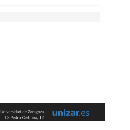
Universidad de Zaragoza
C/ Pedro Cerbuna, 12
ES-50009 Zaragoza
España / Spain