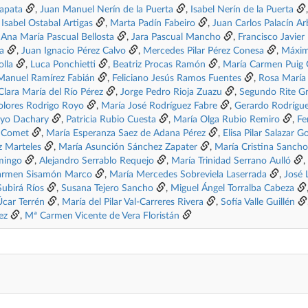
apata
,
Juan Manuel Nerín de la Puerta
,
Isabel Nerín de la Puerta
Isabel Ostabal Artigas
,
Marta Padín Fabeiro
,
Juan Carlos Palacín A
,
Ana María Pascual Bellosta
,
Jara Pascual Mancho
,
Francisco Javie
a
,
Juan Ignacio Pérez Calvo
,
Mercedes Pilar Pérez Conesa
,
Máxim
lla
,
Luca Ponchietti
,
Beatriz Procas Ramón
,
María Carmen Puig 
Manuel Ramírez Fabián
,
Feliciano Jesús Ramos Fuentes
,
Rosa María
Clara María del Río Pérez
,
Jorge Pedro Rioja Zuazu
,
Segundo Rite Gr
olores Rodrigo Royo
,
María José Rodríguez Fabre
,
Gerardo Rodrígu
oyo Dachary
,
Patricia Rubio Cuesta
,
María Olga Rubio Remiro
,
Fe
z Comet
,
María Esperanza Saez de Adana Pérez
,
Elisa Pilar Salazar G
 Marteles
,
María Asunción Sánchez Zapater
,
María Cristina Sanch
mingo
,
Alejandro Serrablo Requejo
,
María Trinidad Serrano Aulló
,
Carmen Sisamón Marco
,
María Mercedes Sobreviela Laserrada
,
José 
Subirá Ríos
,
Susana Tejero Sancho
,
Miguel Ángel Torralba Cabeza
Úcar Terrén
,
María del Pilar Val-Carreres Rivera
,
Sofía Valle Guillén
ez
,
Mª Carmen Vicente de Vera Floristán