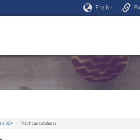
English
En
lan 304
Prácticas tuteladas