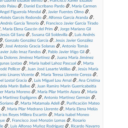
l Gabriel Elizalde Benito
,
Francisco Xavier Elizalde
edo Palau
,
Daniel Escribano Pardo
,
María Carmen
 Angel Figuerola Mendal
,
Javier Fuentes Olmo
,
Moisés Garcés Redondo
,
Alfonso García Aranda
,
,
Andrés García Tenorio
,
Francisco Javier García Tirado
,
María Elena Gascón del Prim
,
Jorge Mariano Gil
Jesús Gil Sanz
,
Susana Gil Soldevilla
,
Luis Andrés
,
Gonzalo González García
,
Jesús Javier González
,
José Antonio Gracia Solanas
,
Antonio Tomás
Javier Julio Imaz Fandos
,
Pablo Javier Iñigo Gil
,
ía Dolores Jiménez Martínez
,
Juana María Jiménez
gunas Lostao
,
María Isabel Lahoz Pascual
,
Marta
rodé Pellicer
,
Juan José Lasarte Velillas
,
Jesús María
nio Linares Vicente
,
María Teresa Llorente Cereza
,
bel Lostal Gracia
,
Luis Miguel Lou Arnal
,
Ana Cristina
dela Marín Ballve
,
Juan Ramiro Marín Guerricabeitía
ier Marta Moreno
,
María Pilar Martín Azara
,
María
a Martínez Espligares
,
Antonio Martínez Germán
,
 Soriano
,
Marta Matamala Adell
,
Purificación Mateo
,
María Pilar Medrano Llorente
,
María Elena Melús
e los Reyes Millera Escartín
,
María Isabel Moneo
que
,
Francisco José Monzón Lomas
,
Rosario
le
,
Luis Alfonso Muñoz Rodríguez
,
Ricardo Navarro