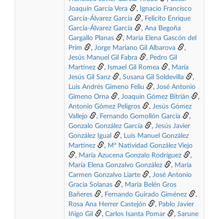
Joaquín García Vera
,
Ignacio Francisco
García-Álvarez García
,
Felicito Enrique
García-Álvarez García
,
Ana Begoña
Gargallo Planas
,
María Elena Gascón del
Prim
,
Jorge Mariano Gil Albarova
,
Jesús Manuel Gil Fabra
,
Pedro Gil
Martínez
,
Ismael Gil Romea
,
María
Jesús Gil Sanz
,
Susana Gil Soldevilla
,
Luis Andrés Gimeno Feliu
,
José Antonio
Gimeno Orna
,
Joaquín Gómez Bitrián
,
Antonio Gómez Peligros
,
Jesús Gómez
Vallejo
,
Fernando Gomollón García
,
Gonzalo González García
,
Jesús Javier
González Igual
,
Luis Manuel González
Martínez
,
Mª Natividad González Viejo
,
María Azucena Gonzalo Rodríguez
,
María Elena Gonzalvo González
,
María
Carmen Gonzalvo Liarte
,
José Antonio
Gracia Solanas
,
María Belén Gros
Bañeres
,
Fernando Guirado Giménez
,
Rosa Ana Herrer Castejón
,
Pablo Javier
Iñigo Gil
,
Carlos Isanta Pomar
,
Sarune