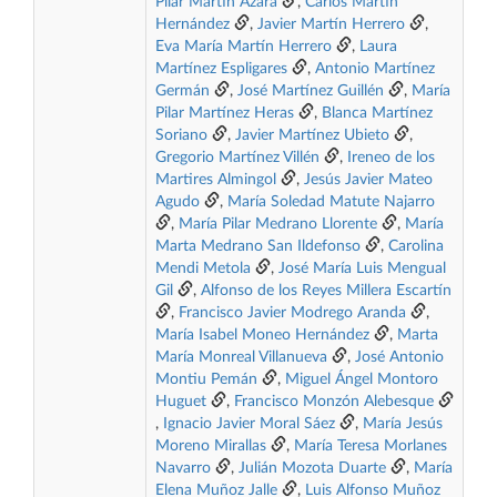
Pilar Martín Azara
,
Carlos Martín
Hernández
,
Javier Martín Herrero
,
Eva María Martín Herrero
,
Laura
Martínez Espligares
,
Antonio Martínez
Germán
,
José Martínez Guillén
,
María
Pilar Martínez Heras
,
Blanca Martínez
Soriano
,
Javier Martínez Ubieto
,
Gregorio Martínez Villén
,
Ireneo de los
Martires Almingol
,
Jesús Javier Mateo
Agudo
,
María Soledad Matute Najarro
,
María Pilar Medrano Llorente
,
María
Marta Medrano San Ildefonso
,
Carolina
Mendi Metola
,
José María Luis Mengual
Gil
,
Alfonso de los Reyes Millera Escartín
,
Francisco Javier Modrego Aranda
,
María Isabel Moneo Hernández
,
Marta
María Monreal Villanueva
,
José Antonio
Montiu Pemán
,
Miguel Ángel Montoro
Huguet
,
Francisco Monzón Alebesque
,
Ignacio Javier Moral Sáez
,
María Jesús
Moreno Mirallas
,
María Teresa Morlanes
Navarro
,
Julián Mozota Duarte
,
María
Elena Muñoz Jalle
,
Luis Alfonso Muñoz