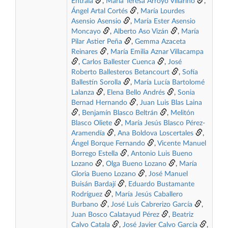
Entrala
,
María Teresa Arroyo Villarino
,
Ángel Artal Cortés
,
María Lourdes
Asensio Asensio
,
María Ester Asensio
Moncayo
,
Alberto Aso Vizán
,
María
Pilar Astier Peña
,
Gemma Azaceta
Reinares
,
María Emilia Aznar Villacampa
,
Carlos Ballester Cuenca
,
José
Roberto Ballesteros Betancourt
,
Sofía
Ballestín Sorolla
,
María Lucía Bartolomé
Lalanza
,
Elena Bello Andrés
,
Sonia
Bernad Hernando
,
Juan Luis Blas Laina
,
Benjamín Blasco Beltrán
,
Melitón
Blasco Oliete
,
María Jesús Blasco Pérez-
Aramendía
,
Ana Boldova Loscertales
,
Ángel Borque Fernando
,
Vicente Manuel
Borrego Estella
,
Antonio Luis Bueno
Lozano
,
Olga Bueno Lozano
,
María
Gloria Bueno Lozano
,
José Manuel
Buisán Bardají
,
Eduardo Bustamante
Rodríguez
,
María Jesús Caballero
Burbano
,
José Luis Cabrerizo García
,
Juan Bosco Calatayud Pérez
,
Beatriz
Calvo Catala
,
José Javier Calvo García
,