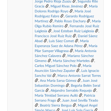
Jorge Pedro Rioja Zuazu
,
Segundo Rite
Gracia
,
Miguel Rivas Jiménez
,
María
Dolores Rodrigo Royo
,
María José
Rodríguez Fabre
,
Gerardo Rodríguez
Martínez
,
Pablo Royo Dachary
,
María
Olga Rubio Remiro
,
Fernando José Ruiz
Laiglesia
,
José Esteban Ruiz Laiglesia
,
Francisco José Ruiz Ruiz
,
Daniel Sáenz
Abad
,
Luis Sáez Comet
,
María
Esperanza Saez de Adana Pérez
,
María
Pilar Samper Villagrasa
,
María Antonia
Sánchez Calavera
,
Mariano Sánchez
Gimeno
,
Marta Sánchez Marteles
,
Carlos Miguel Sánchez Polo
,
María
Asunción Sánchez Zapater
,
Luis Ignacio
Sancho Val
,
Marco Antonio Sarrat Torres
,
Ana María Sarsa Gómez
,
Juan José
Sebastián Domingo
,
Begoña Belén Seral
García
,
Alejandro Serrablo Requejo
,
María Trinidad Serrano Aulló
,
Patricia
Serrano Frago
,
Juan José Sevilla Tirado
,
Beatriz Sierra Bergua
,
Miguel Angel
Simón Marco
,
José Luis Sola García
,