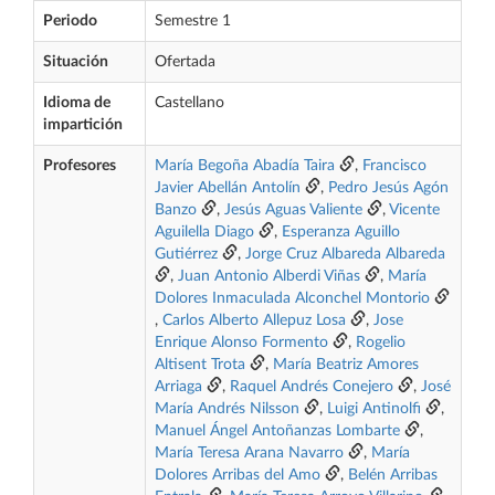
Periodo
Semestre 1
Situación
Ofertada
Idioma de
Castellano
impartición
Profesores
María Begoña Abadía Taira
,
Francisco
Javier Abellán Antolín
,
Pedro Jesús Agón
Banzo
,
Jesús Aguas Valiente
,
Vicente
Aguilella Diago
,
Esperanza Aguillo
Gutiérrez
,
Jorge Cruz Albareda Albareda
,
Juan Antonio Alberdi Viñas
,
María
Dolores Inmaculada Alconchel Montorio
,
Carlos Alberto Allepuz Losa
,
Jose
Enrique Alonso Formento
,
Rogelio
Altisent Trota
,
María Beatriz Amores
Arriaga
,
Raquel Andrés Conejero
,
José
María Andrés Nilsson
,
Luigi Antinolfi
,
Manuel Ángel Antoñanzas Lombarte
,
María Teresa Arana Navarro
,
María
Dolores Arribas del Amo
,
Belén Arribas