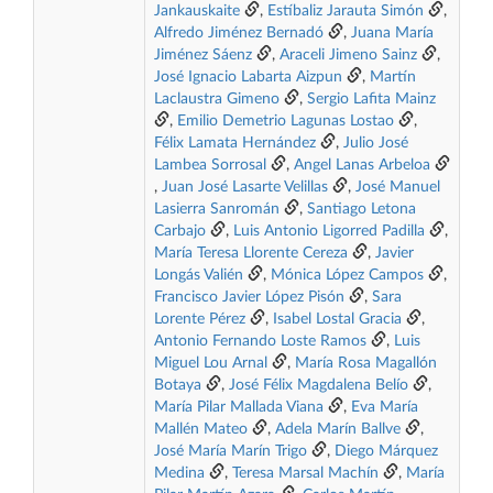
Jankauskaite
,
Estíbaliz Jarauta Simón
,
Alfredo Jiménez Bernadó
,
Juana María
Jiménez Sáenz
,
Araceli Jimeno Sainz
,
José Ignacio Labarta Aizpun
,
Martín
Laclaustra Gimeno
,
Sergio Lafita Mainz
,
Emilio Demetrio Lagunas Lostao
,
Félix Lamata Hernández
,
Julio José
Lambea Sorrosal
,
Angel Lanas Arbeloa
,
Juan José Lasarte Velillas
,
José Manuel
Lasierra Sanromán
,
Santiago Letona
Carbajo
,
Luis Antonio Ligorred Padilla
,
María Teresa Llorente Cereza
,
Javier
Longás Valién
,
Mónica López Campos
,
Francisco Javier López Pisón
,
Sara
Lorente Pérez
,
Isabel Lostal Gracia
,
Antonio Fernando Loste Ramos
,
Luis
Miguel Lou Arnal
,
María Rosa Magallón
Botaya
,
José Félix Magdalena Belío
,
María Pilar Mallada Viana
,
Eva María
Mallén Mateo
,
Adela Marín Ballve
,
José María Marín Trigo
,
Diego Márquez
Medina
,
Teresa Marsal Machín
,
María