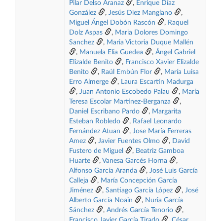
Pilar Delso Aranaz
,
Enrique Díaz
González
,
Jesús Diez Manglano
,
Miguel Ángel Dobón Rascón
,
Raquel
Dolz Aspas
,
Maria Dolores Domingo
Sanchez
,
Maria Victoria Duque Mallén
,
Manuela Elia Guedea
,
Ángel Gabriel
Elizalde Benito
,
Francisco Xavier Elizalde
Benito
,
Raúl Embún Flor
,
María Luisa
Erro Almerge
,
Laura Escartín Madurga
,
Juan Antonio Escobedo Palau
,
María
Teresa Escolar Martínez-Berganza
,
Daniel Escribano Pardo
,
Margarita
Esteban Robledo
,
Rafael Leonardo
Fernández Atuan
,
Jose María Ferreras
Amez
,
Javier Fuentes Olmo
,
David
Fustero de Miguel
,
Beatriz Gamboa
Huarte
,
Vanesa Garcés Horna
,
Alfonso García Aranda
,
José Luis García
Calleja
,
María Concepción García
Jiménez
,
Santiago García López
,
José
Alberto García Noain
,
Nuria García
Sánchez
,
Andrés García Tenorio
,
Francisco Javier García Tirado
,
César