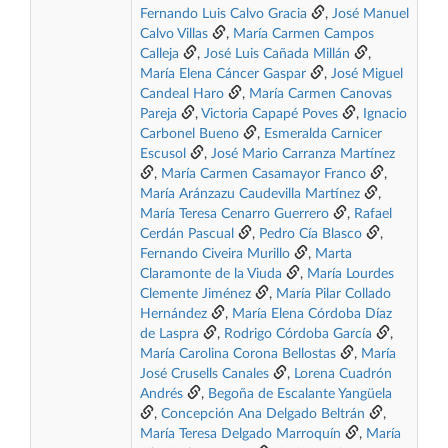
Fernando Luis Calvo Gracia
,
José Manuel
Calvo Villas
,
María Carmen Campos
Calleja
,
José Luis Cañada Millán
,
María Elena Cáncer Gaspar
,
José Miguel
Candeal Haro
,
María Carmen Canovas
Pareja
,
Victoria Capapé Poves
,
Ignacio
Carbonel Bueno
,
Esmeralda Carnicer
Escusol
,
José Mario Carranza Martínez
,
María Carmen Casamayor Franco
,
María Aránzazu Caudevilla Martínez
,
María Teresa Cenarro Guerrero
,
Rafael
Cerdán Pascual
,
Pedro Cía Blasco
,
Fernando Civeira Murillo
,
Marta
Claramonte de la Viuda
,
María Lourdes
Clemente Jiménez
,
María Pilar Collado
Hernández
,
María Elena Córdoba Díaz
de Laspra
,
Rodrigo Córdoba García
,
María Carolina Corona Bellostas
,
María
José Crusells Canales
,
Lorena Cuadrón
Andrés
,
Begoña de Escalante Yangüela
,
Concepción Ana Delgado Beltrán
,
María Teresa Delgado Marroquín
,
María