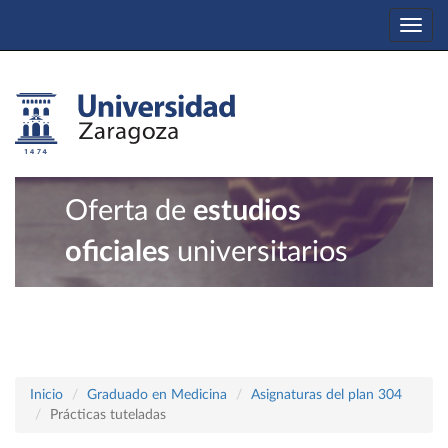
Togg
navi
Oferta de
estudios
oficiales
universitarios
Inicio
Graduado en Medicina
Asignaturas del plan 304
Prácticas tuteladas