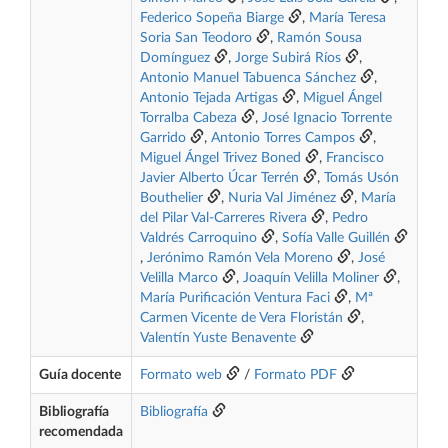
Federico Sopeña Biarge
,
María Teresa
Soria San Teodoro
,
Ramón Sousa
Domínguez
,
Jorge Subirá Ríos
,
Antonio Manuel Tabuenca Sánchez
,
Antonio Tejada Artigas
,
Miguel Ángel
Torralba Cabeza
,
José Ignacio Torrente
Garrido
,
Antonio Torres Campos
,
Miguel Ángel Trivez Boned
,
Francisco
Javier Alberto Úcar Terrén
,
Tomás Usón
Bouthelier
,
Nuria Val Jiménez
,
María
del Pilar Val-Carreres Rivera
,
Pedro
Valdrés Carroquino
,
Sofía Valle Guillén
,
Jerónimo Ramón Vela Moreno
,
José
Velilla Marco
,
Joaquín Velilla Moliner
,
María Purificación Ventura Faci
,
Mª
Carmen Vicente de Vera Floristán
,
Valentín Yuste Benavente
Guía docente
Formato web
/
Formato PDF
Bibliografía
Bibliografía
recomendada