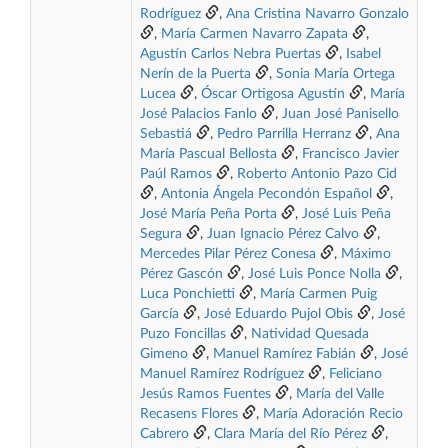
Rodríguez
,
Ana Cristina Navarro Gonzalo
,
María Carmen Navarro Zapata
,
Agustín Carlos Nebra Puertas
,
Isabel
Nerín de la Puerta
,
Sonia María Ortega
Lucea
,
Óscar Ortigosa Agustín
,
María
José Palacios Fanlo
,
Juan José Panisello
Sebastiá
,
Pedro Parrilla Herranz
,
Ana
María Pascual Bellosta
,
Francisco Javier
Paúl Ramos
,
Roberto Antonio Pazo Cid
,
Antonia Ángela Pecondón Español
,
José María Peña Porta
,
José Luis Peña
Segura
,
Juan Ignacio Pérez Calvo
,
Mercedes Pilar Pérez Conesa
,
Máximo
Pérez Gascón
,
José Luis Ponce Nolla
,
Luca Ponchietti
,
María Carmen Puig
García
,
José Eduardo Pujol Obis
,
José
Puzo Foncillas
,
Natividad Quesada
Gimeno
,
Manuel Ramírez Fabián
,
José
Manuel Ramírez Rodríguez
,
Feliciano
Jesús Ramos Fuentes
,
María del Valle
Recasens Flores
,
María Adoración Recio
Cabrero
,
Clara María del Río Pérez
,