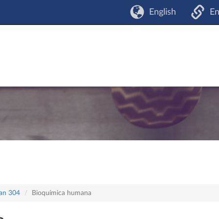
English
En
lan 304
Bioquímica humana