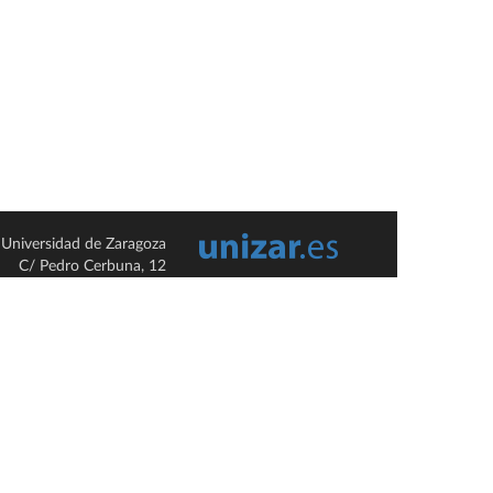
Universidad de Zaragoza
C/ Pedro Cerbuna, 12
ES-50009 Zaragoza
España / Spain
Tel: +34 976761000
ciu@unizar.es
Q-5018001-G