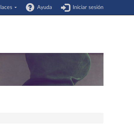
laces
Ayuda
Iniciar sesión