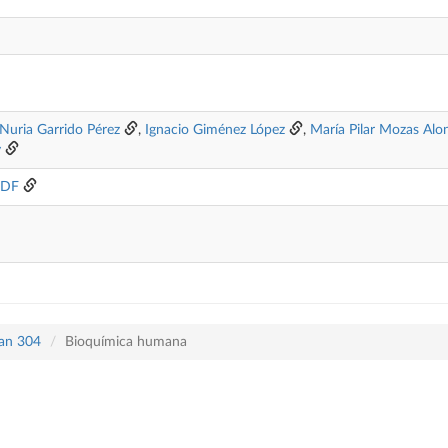
Nuria Garrido Pérez
,
Ignacio Giménez López
,
María Pilar Mozas Alo
y
PDF
lan 304
Bioquímica humana