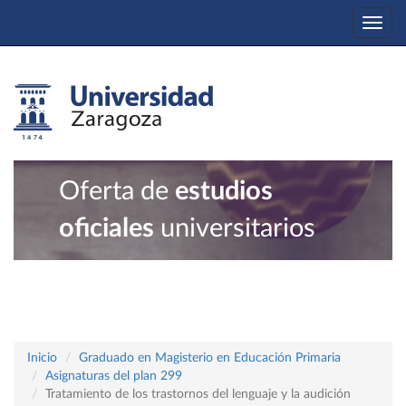
Togg
navi
Oferta de
estudios
oficiales
universitarios
Inicio
Graduado en Magisterio en Educación Primaria
Asignaturas del plan 299
Tratamiento de los trastornos del lenguaje y la audición