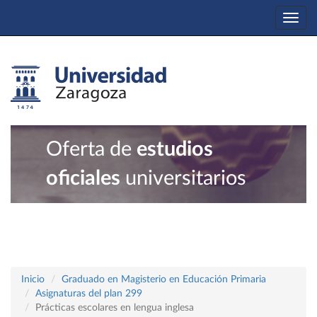
Togg
navi
Oferta de
estudios
oficiales
universitarios
Inicio
Graduado en Magisterio en Educación Primaria
Asignaturas del plan 299
Prácticas escolares en lengua inglesa