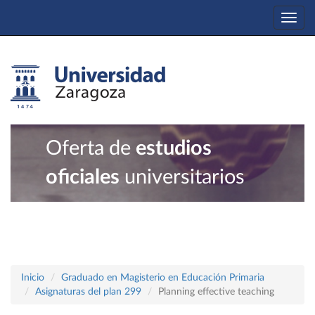
Togg
navi
Oferta de
estudios
oficiales
universitarios
Inicio
Graduado en Magisterio en Educación Primaria
Asignaturas del plan 299
Planning effective teaching