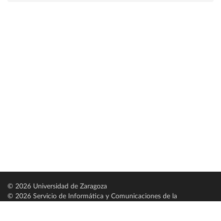
© 2026 Universidad de Zaragoza
© 2026 Servicio de Informática y Comunicaciones de la
Universidad de Zaragoza (
SICUZ
)
Universidad de Zaragoza