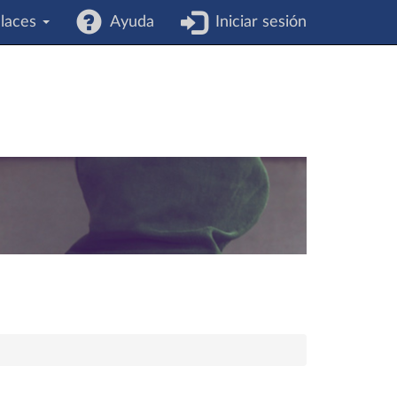
laces
Ayuda
Iniciar sesión