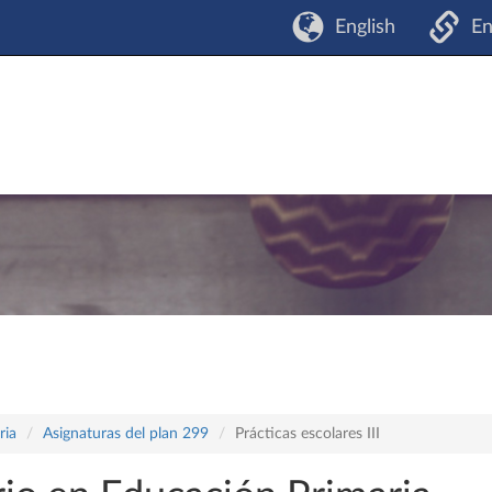
English
En
ria
Asignaturas del plan 299
Prácticas escolares III