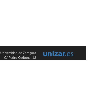
Universidad de Zaragoza
C/ Pedro Cerbuna, 12
ES-50009 Zaragoza
España / Spain
Tel: +34 976761000
ciu@unizar.es
Q-5018001-G