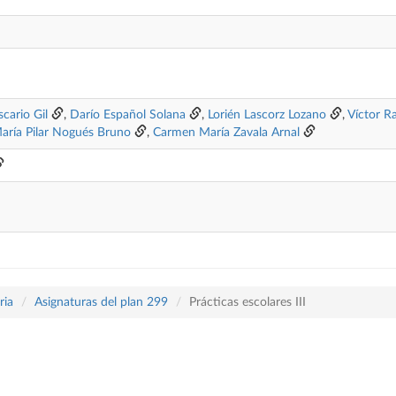
cario Gil
,
Darío Español Solana
,
Lorién Lascorz Lozano
,
Víctor R
aría Pilar Nogués Bruno
,
Carmen María Zavala Arnal
ria
Asignaturas del plan 299
Prácticas escolares III