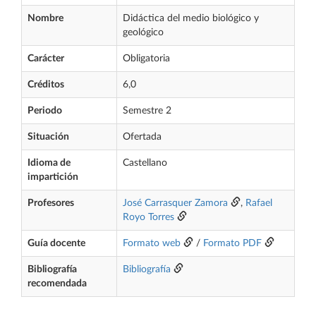
Nombre
Didáctica del medio biológico y
geológico
Carácter
Obligatoria
Créditos
6,0
Periodo
Semestre 2
Situación
Ofertada
Idioma de
Castellano
impartición
Profesores
José Carrasquer Zamora
,
Rafael
Royo Torres
Guía docente
Formato web
/
Formato PDF
Bibliografía
Bibliografía
recomendada