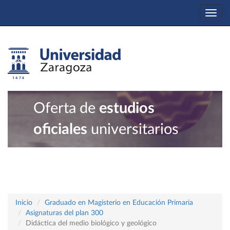
Togg
navi
Oferta de
estudios
oficiales
universitarios
Inicio
Graduado en Magisterio en Educación Primaria
Asignaturas del plan 300
Didáctica del medio biológico y geológico