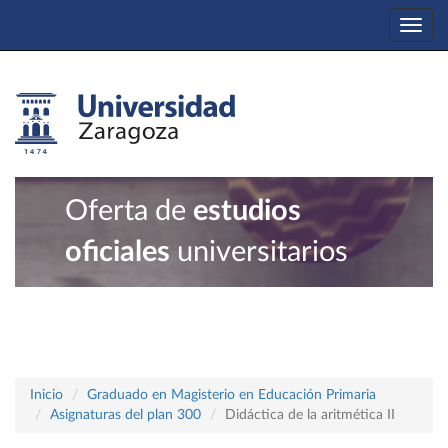
Togg
navi
Oferta de
estudios
oficiales
universitarios
Inicio
Graduado en Magisterio en Educación Primaria
Asignaturas del plan 300
Didáctica de la aritmética II