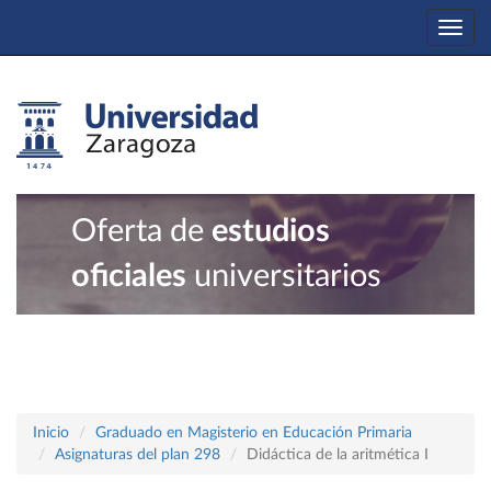
Togg
navi
Oferta de
estudios
oficiales
universitarios
Inicio
Graduado en Magisterio en Educación Primaria
Asignaturas del plan 298
Didáctica de la aritmética I