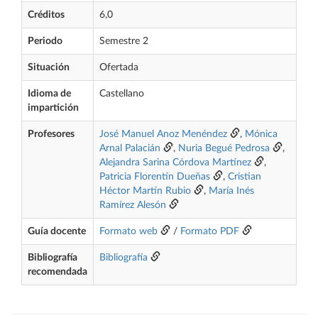
Créditos
6,0
Periodo
Semestre 2
Situación
Ofertada
Idioma de
Castellano
impartición
Profesores
José Manuel Anoz Menéndez
,
Mónica
Arnal Palacián
,
Nuria Begué Pedrosa
,
Alejandra Sarina Córdova Martínez
,
Patricia Florentín Dueñas
,
Cristian
Héctor Martín Rubio
,
María Inés
Ramírez Alesón
Guía docente
Formato web
/
Formato PDF
Bibliografía
Bibliografía
recomendada