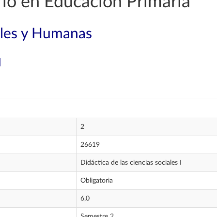
io en Educación Primaria
ales y Humanas
I
2
26619
Didáctica de las ciencias sociales I
Obligatoria
6,0
Semestre 2