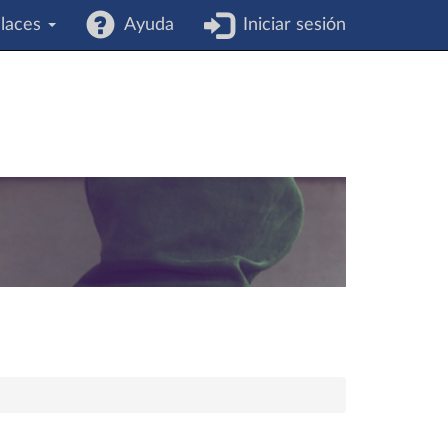
laces
Ayuda
Iniciar sesión