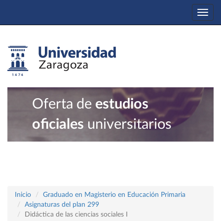
Togg
navi
Oferta de
estudios
oficiales
universitarios
Inicio
Graduado en Magisterio en Educación Primaria
Asignaturas del plan 299
Didáctica de las ciencias sociales I