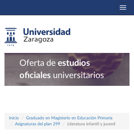
Togg
navi
Oferta de
estudios
oficiales
universitarios
Inicio
Graduado en Magisterio en Educación Primaria
Asignaturas del plan 299
Literatura infantil y juvenil