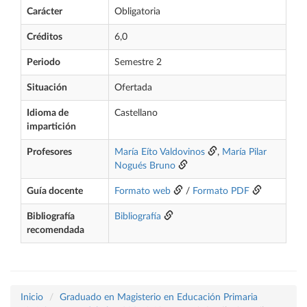
Carácter
Obligatoria
Créditos
6,0
Periodo
Semestre 2
Situación
Ofertada
Idioma de
Castellano
impartición
Profesores
María Eíto Valdovinos
,
María Pilar
Nogués Bruno
Guía docente
Formato web
/
Formato PDF
Bibliografía
Bibliografía
recomendada
Inicio
Graduado en Magisterio en Educación Primaria