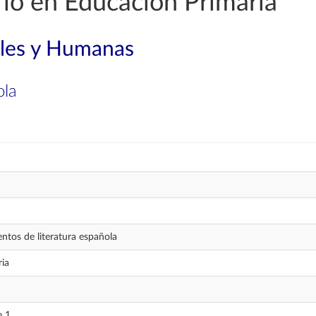
io en Educación Primaria
ales y Humanas
ola
tos de literatura española
ria
e 1