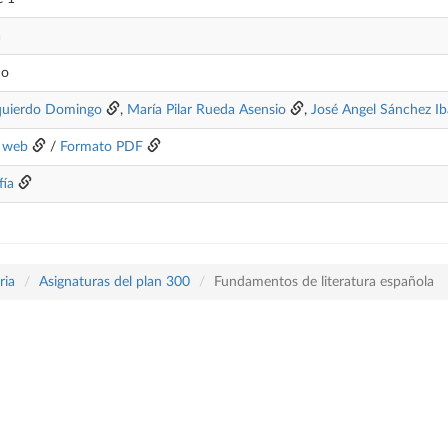
a
no
zquierdo Domingo
,
María Pilar Rueda Asensio
,
José Angel Sánchez I
 web
/
Formato PDF
fía
ria
Asignaturas del plan 300
Fundamentos de literatura española