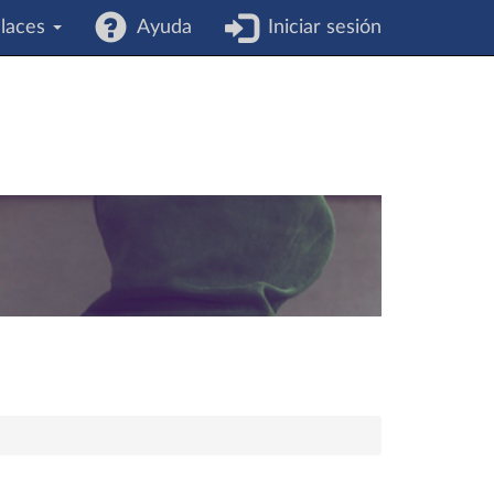
laces
Ayuda
Iniciar sesión