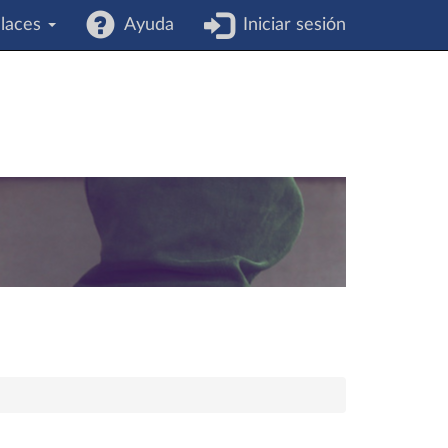
laces
Ayuda
Iniciar sesión