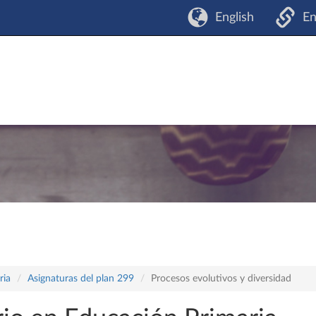
English
En
ria
Asignaturas del plan 299
Procesos evolutivos y diversidad