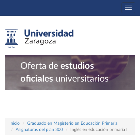
Togg
navi
Oferta de
estudios
oficiales
universitarios
Inicio
Graduado en Magisterio en Educación Primaria
Asignaturas del plan 300
Inglés en educación primaria I