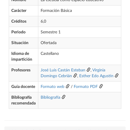
Nombre
La escuela como espacio educativo
Carácter
Formación Básica
Créditos
6,0
Periodo
Semestre 1
Situación
Ofertada
Idioma de
Castellano
impartición
Profesores
José Luis Castán Esteban
,
Virginia
Domingo Cebrián
,
Esther Edo Agustín
Guía docente
Formato web
/
Formato PDF
Bibliografía
Bibliografía
recomendada