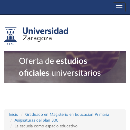
Togg
navi
Oferta de
estudios
oficiales
universitarios
Inicio
Graduado en Magisterio en Educación Primaria
Asignaturas del plan 300
La escuela como espacio educativo