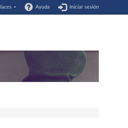
laces
Ayuda
Iniciar sesión