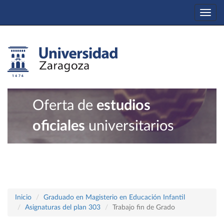
Togg
navi
Oferta de
estudios
oficiales
universitarios
Inicio
Graduado en Magisterio en Educación Infantil
Asignaturas del plan 303
Trabajo fin de Grado