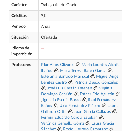
Carácter
Trabajo fin de Grado
Créditos
9,0
Periodo
Anual
Situación
Ofertada
Idioma de
—
impartición
Profesores
Pilar Abós Olivares
,
María Lourdes Alcalá
Ibañez
,
María Teresa Barea García
,
Estefanía Barrado Mariscal
,
Miguel Ángel
Benítez Castro
,
Patricia Blasco González
,
José Luis Castán Esteban
,
Virginia
Domingo Cebrián
,
Esther Edo Agustín
,
Ignacio Escuín Borao
,
Raúl Fernández
Baños
,
Uxia Fernández Piñeiro
,
Laura
Gallardo Ortín
,
Juan García Collazos
,
Fermín Eduardo García Esteban
,
Verónica Gargallo Górriz
,
Laura Gracia
Sánchez
,
Rocío Herrero Camarano
,