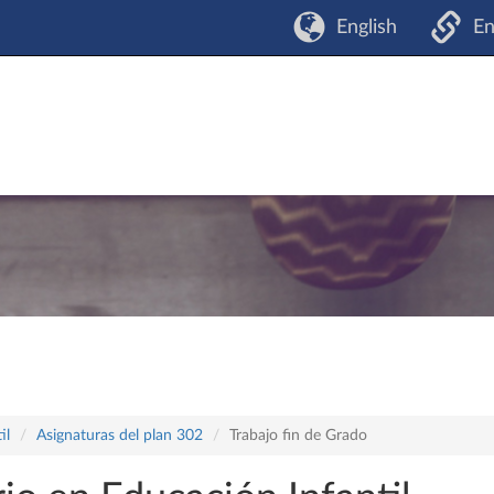
English
En
il
Asignaturas del plan 302
Trabajo fin de Grado