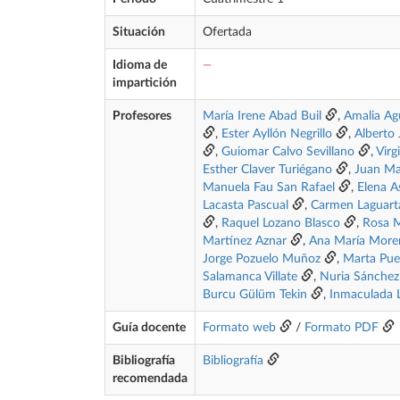
Situación
Ofertada
Idioma de
—
impartición
Profesores
María Irene Abad Buil
,
Amalia Agu
,
Ester Ayllón Negrillo
,
Alberto 
,
Guiomar Calvo Sevillano
,
Virg
Esther Claver Turiégano
,
Juan Ma
Manuela Fau San Rafael
,
Elena A
Lacasta Pascual
,
Carmen Laguart
,
Raquel Lozano Blasco
,
Rosa M
Martínez Aznar
,
Ana María More
Jorge Pozuelo Muñoz
,
Marta Pue
Salamanca Villate
,
Nuria Sánchez
Burcu Gülüm Tekin
,
Inmaculada L
Guía docente
Formato web
/
Formato PDF
Bibliografía
Bibliografía
recomendada