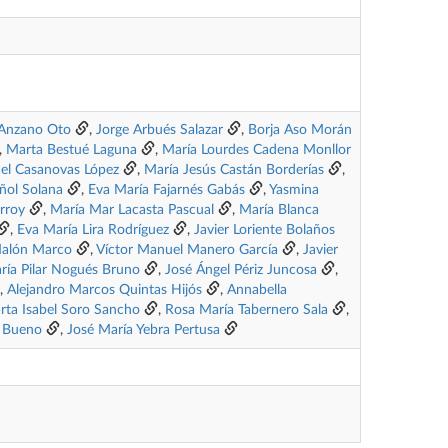
a Anzano Oto
,
Jorge Arbués Salazar
,
Borja Aso Morán
,
Marta Bestué Laguna
,
María Lourdes Cadena Monllor
el Casanovas López
,
María Jesús Castán Borderías
,
ñol Solana
,
Eva María Fajarnés Gabás
,
Yasmina
rroy
,
María Mar Lacasta Pascual
,
María Blanca
,
Eva María Lira Rodríguez
,
Javier Loriente Bolaños
Malón Marco
,
Víctor Manuel Manero García
,
Javier
ría Pilar Nogués Bruno
,
José Ángel Périz Juncosa
,
,
Alejandro Marcos Quintas Hijós
,
Annabella
rta Isabel Soro Sancho
,
Rosa María Tabernero Sala
,
e Bueno
,
José María Yebra Pertusa