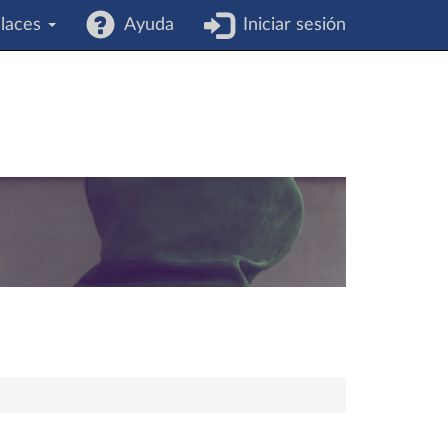
laces
Ayuda
Iniciar sesión