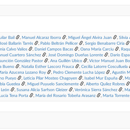
ilar Bail
,
Manuel Alcaraz Iborra
,
Miguel Ángel Alvira Juan
,
Silvi
José Ballarín Tarrés
,
Pablo Beltrán Pellicer
,
Sergio Benabarre Ciria
inia Calvo Valios
,
Daniel Campos Bacas
,
Oana María Carciu
,
Raqu
nuel Cuartero Sánchez
,
José Domingo Dueñas Lorente
,
Darío Espa
sunción González Pastor
,
Ana Guillén Ubico
,
Víctor Manuel Juan Bo
a Bueno
,
Natalia Esther Lascorz Frauca
,
Cecilia Latorre Cosculluela
aría Azucena Lozano Roy
,
Pedro Clemente Lucha López
,
Agustín 
no Pueyo
,
Leticia Pilar Mosteo Chagoyen
,
Isabel Mur Espuña
,
Ma
bla Guedea
,
Miguel Puyuelo Sanclemente
,
Alberto Quílez Robres
 León
,
Susana Alicia Sarfson Gleizer
,
Verónica Sierra Sánchez
,
Ma
ucía Tena Porta
,
María del Rosario Tobeña Arasanz
,
Marta Torrent