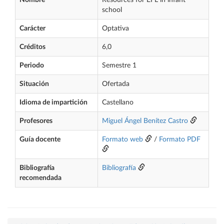
Nombre
Resources for EFL in infant
school
Carácter
Optativa
Créditos
6,0
Periodo
Semestre 1
Situación
Ofertada
Idioma de impartición
Castellano
Profesores
Miguel Ángel Benítez Castro
Guía docente
Formato web
/
Formato PDF
Bibliografía
Bibliografía
recomendada