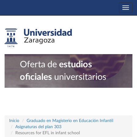
Togg
navi
Oferta de
estudios
oficiales
universitarios
Inicio
Graduado en Magisterio en Educación Infantil
Asignaturas del plan 303
Resources for EFL in infant school