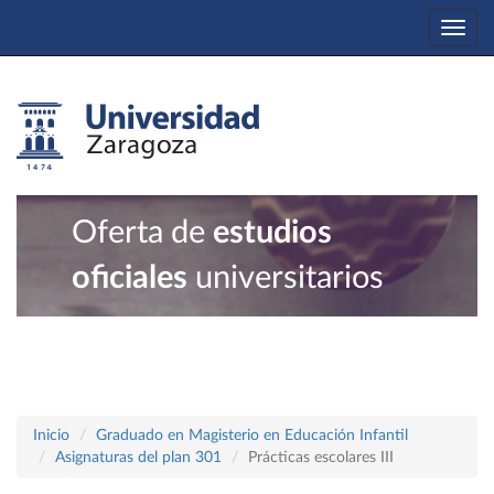
Togg
navi
Oferta de
estudios
oficiales
universitarios
Inicio
Graduado en Magisterio en Educación Infantil
Asignaturas del plan 301
Prácticas escolares III