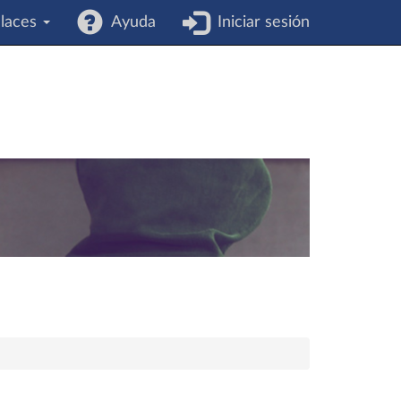
laces
Ayuda
Iniciar sesión