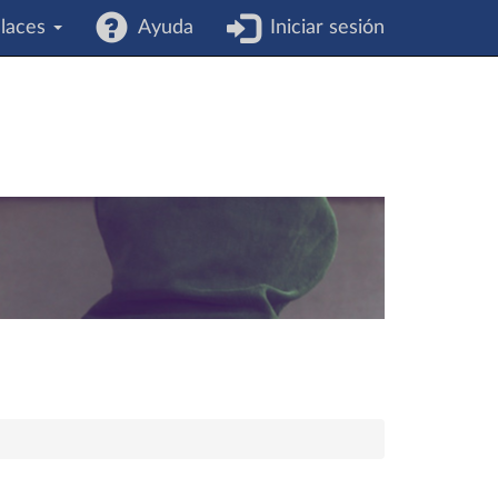
laces
Ayuda
Iniciar sesión