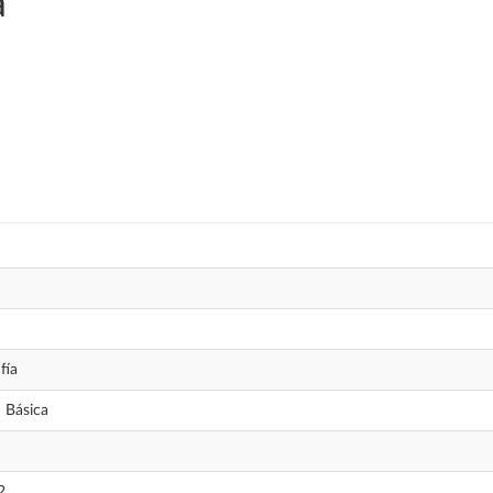
a
fía
 Básica
2