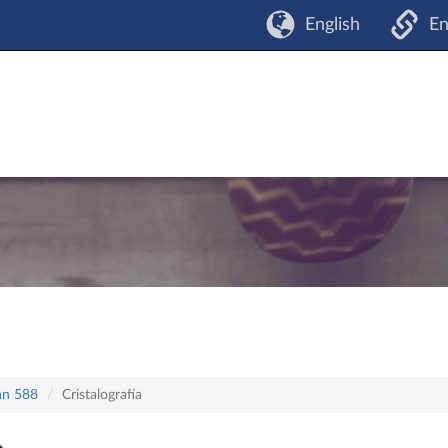
English
En
lan 588
Cristalografía