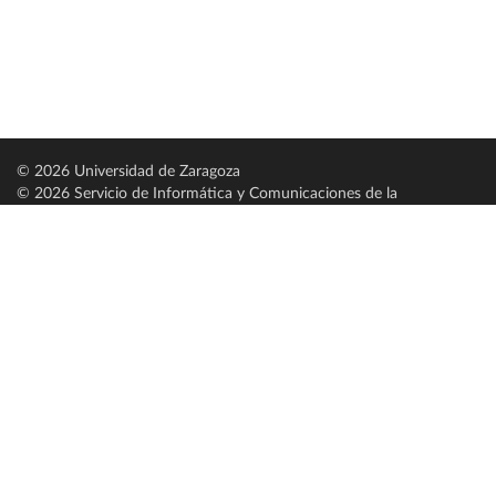
© 2026 Universidad de Zaragoza
© 2026 Servicio de Informática y Comunicaciones de la
Universidad de Zaragoza (
SICUZ
)
Universidad de Zaragoza
C/ Pedro Cerbuna, 12
ES-50009 Zaragoza
España / Spain
Tel: +34 976761000
ciu@unizar.es
Q-5018001-G
Servido por nodo: estudios