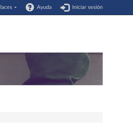
laces
Ayuda
Iniciar sesión