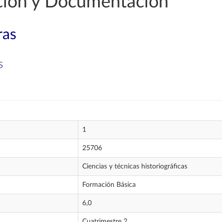
ción y Documentación
ras
s
1
25706
Ciencias y técnicas historiográficas
Formación Básica
6,0
Cuatrimestre 2