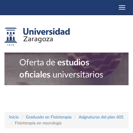
Togg
navi
Oferta de
estudios
oficiales
universitarios
Inicio
Graduado en Fisioterapia
Asignaturas del plan 605
Fisioterapia en neurología