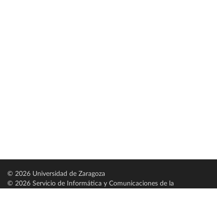
© 2026 Universidad de Zaragoza
© 2026 Servicio de Informática y Comunicaciones de la
Universidad de Zaragoza (
SICUZ
)
Universidad de Zaragoza
C/ Pedro Cerbuna, 12