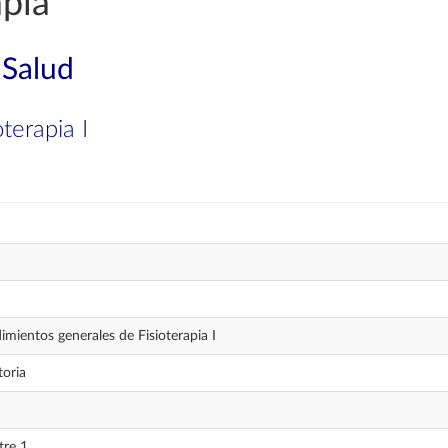
apia
 Salud
terapia I
imientos generales de Fisioterapia I
toria
tre 1