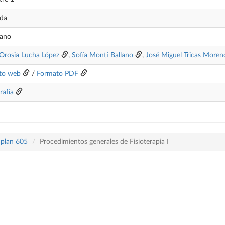
ada
lano
Orosia Lucha López
,
Sofía Monti Ballano
,
José Miguel Tricas Moren
to web
/
Formato PDF
rafía
 plan 605
Procedimientos generales de Fisioterapia I