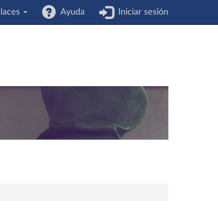
laces
Ayuda
Iniciar sesión